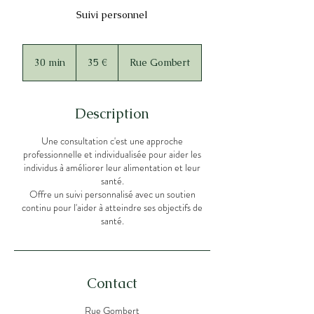
Suivi personnel
35
euros
30 min
3
35 €
Rue Gombert
0
m
i
Description
n
Une consultation c'est une approche
professionnelle et individualisée pour aider les
individus à améliorer leur alimentation et leur
santé.
Offre un suivi personnalisé avec un soutien
continu pour l'aider à atteindre ses objectifs de
santé.
Contact
Rue Gombert